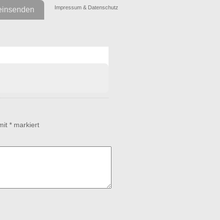
Impressum & Datenschutz
einsenden
tt werden.
www.funfire.de
 mit
*
markiert