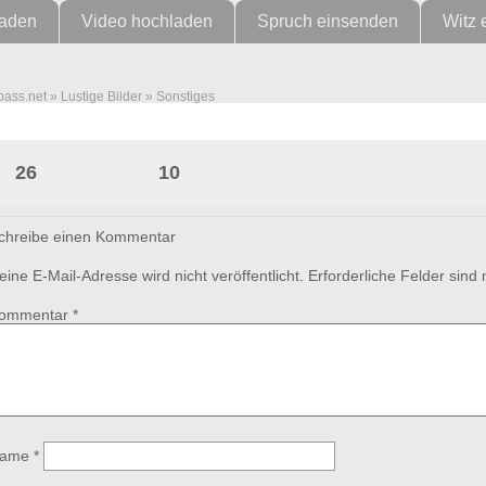
laden
Video hochladen
Spruch einsenden
Witz 
pass.net
»
Lustige Bilder
»
Sonstiges
Bei diesem Burger dürfte jeder sa
26
10
chreibe einen Kommentar
eine E-Mail-Adresse wird nicht veröffentlicht.
Erforderliche Felder sind
ommentar
*
ame
*