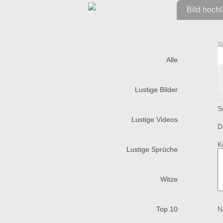
Bild hoch
S
Alle
Lustige Bilder
S
Lustige Videos
D
K
Lustige Sprüche
Witze
Top 10
N