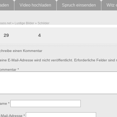
laden
Video hochladen
Spruch einsenden
Witz 
pass.net
»
Lustige Bilder
»
Schilder
Unterhopfung
29
4
chreibe einen Kommentar
eine E-Mail-Adresse wird nicht veröffentlicht.
Erforderliche Felder sind
ommentar
*
ame
*
-Mail-Adresse
*