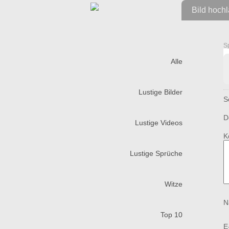
Bild hoch
S
Alle
Lustige Bilder
S
D
Lustige Videos
K
Lustige Sprüche
Witze
N
Top 10
E