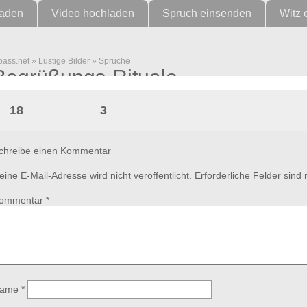
laden
Video hochladen
Spruch einsenden
Witz 
pass.net
»
Lustige Bilder
»
Sprüche
Begrüßungs-Rituale
18
3
chreibe einen Kommentar
eine E-Mail-Adresse wird nicht veröffentlicht.
Erforderliche Felder sind
ommentar
*
ame
*