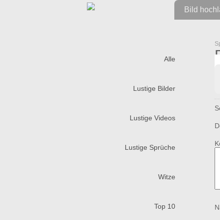
Bild hoch
S
Alle
Lustige Bilder
S
Lustige Videos
D
K
Lustige Sprüche
Witze
Top 10
N