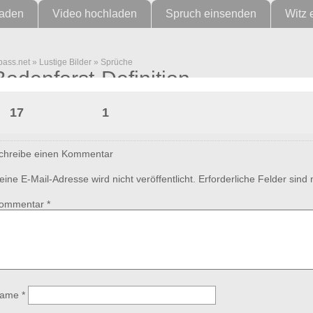
laden
Video hochladen
Spruch einsenden
Witz 
pass.net
»
Lustige Bilder
»
Sprüche
Bodenforst-Definition
17
1
chreibe einen Kommentar
eine E-Mail-Adresse wird nicht veröffentlicht.
Erforderliche Felder sind
ommentar
*
ame
*