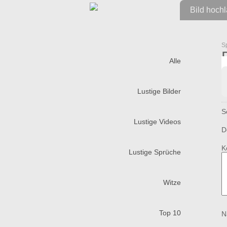
Bild hoch
S
Alle
Lustige Bilder
S
Lustige Videos
D
K
Lustige Sprüche
Witze
Top 10
N