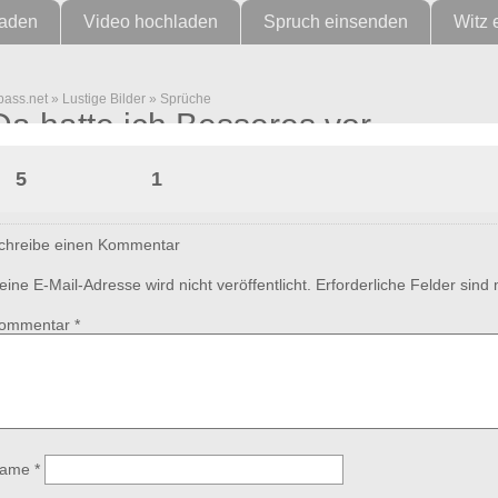
laden
Video hochladen
Spruch einsenden
Witz 
pass.net
»
Lustige Bilder
»
Sprüche
Da hatte ich Besseres vor
5
1
chreibe einen Kommentar
eine E-Mail-Adresse wird nicht veröffentlicht.
Erforderliche Felder sind
ommentar
*
ame
*