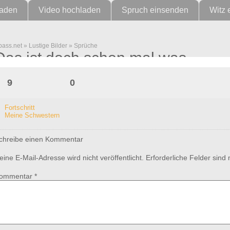
laden
Video hochladen
Spruch einsenden
Witz 
pass.net
»
Lustige Bilder
»
Sprüche
Das ist doch schon mal was
9
0
Fortschritt
Meine Schwestern
chreibe einen Kommentar
eine E-Mail-Adresse wird nicht veröffentlicht.
Erforderliche Felder sind
ommentar
*