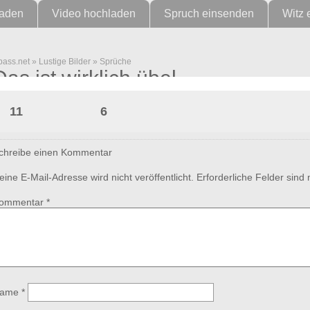
laden
Video hochladen
Spruch einsenden
Witz 
pass.net
»
Lustige Bilder
»
Sprüche
Das ist wirklich übel
11
6
chreibe einen Kommentar
eine E-Mail-Adresse wird nicht veröffentlicht.
Erforderliche Felder sind
ommentar
*
ame
*