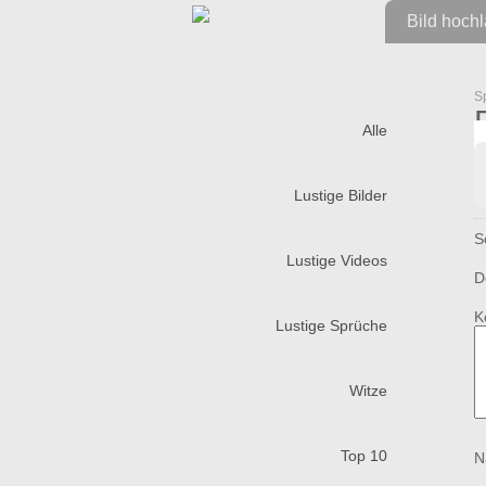
Bild hoch
S
Alle
Lustige Bilder
S
Lustige Videos
D
K
Lustige Sprüche
Witze
Top 10
N