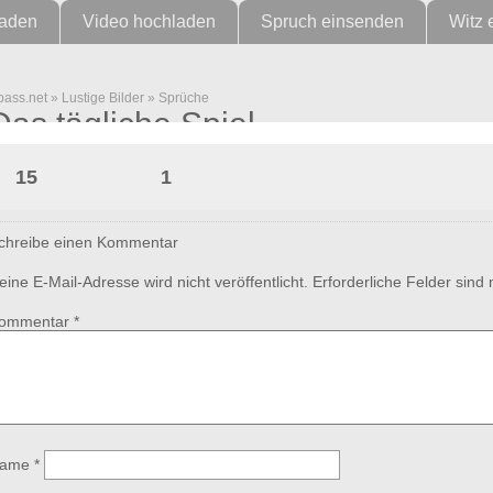
laden
Video hochladen
Spruch einsenden
Witz 
pass.net
»
Lustige Bilder
»
Sprüche
Das tägliche Spiel
15
1
chreibe einen Kommentar
eine E-Mail-Adresse wird nicht veröffentlicht.
Erforderliche Felder sind
ommentar
*
ame
*