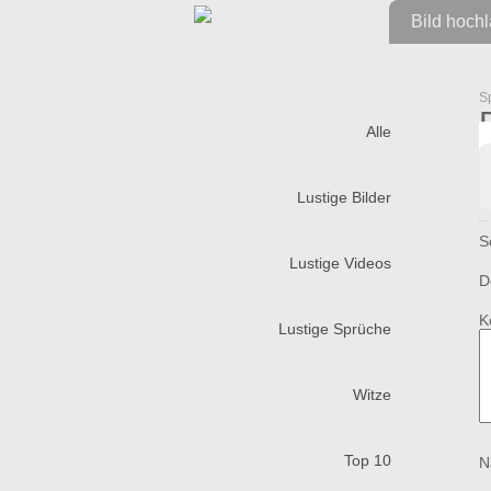
Bild hoch
S
Alle
Lustige Bilder
S
Lustige Videos
D
K
Lustige Sprüche
Witze
Top 10
N