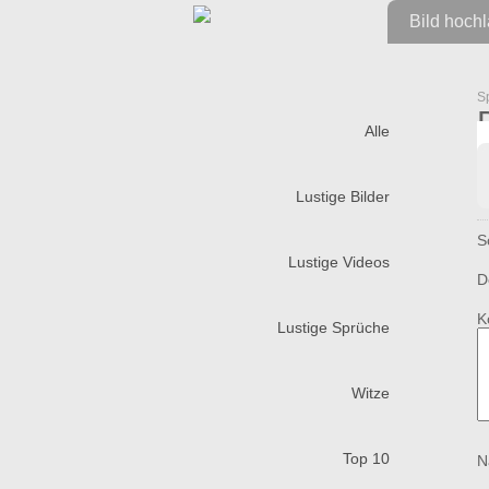
Bild hoch
S
Alle
Lustige Bilder
S
Lustige Videos
D
K
Lustige Sprüche
Witze
Top 10
N