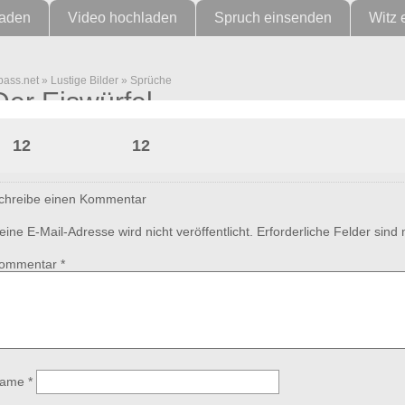
laden
Video hochladen
Spruch einsenden
Witz 
pass.net
»
Lustige Bilder
»
Sprüche
Der Eiswürfel
12
12
chreibe einen Kommentar
eine E-Mail-Adresse wird nicht veröffentlicht.
Erforderliche Felder sind
ommentar
*
ame
*