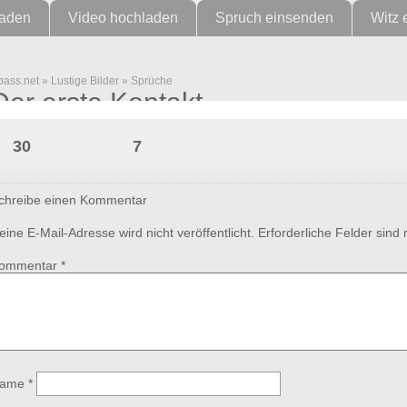
laden
Video hochladen
Spruch einsenden
Witz 
pass.net
»
Lustige Bilder
»
Sprüche
Der erste Kontakt
30
7
chreibe einen Kommentar
eine E-Mail-Adresse wird nicht veröffentlicht.
Erforderliche Felder sind
ommentar
*
ame
*