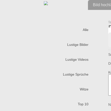
Bild hoch
S
Alle
Lustige Bilder
S
Lustige Videos
D
K
Lustige Sprüche
Witze
Top 10
N