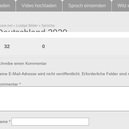
laden
Video hochladen
Spruch einsenden
Witz 
pass.net
»
Lustige Bilder
»
Sprüche
Deutschland 2020
32
0
chreibe einen Kommentar
eine E-Mail-Adresse wird nicht veröffentlicht.
Erforderliche Felder sind
ommentar
*
ame
*