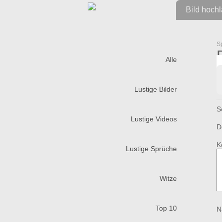
Bild hoch
S
Alle
Lustige Bilder
S
Lustige Videos
D
K
Lustige Sprüche
Witze
Top 10
N