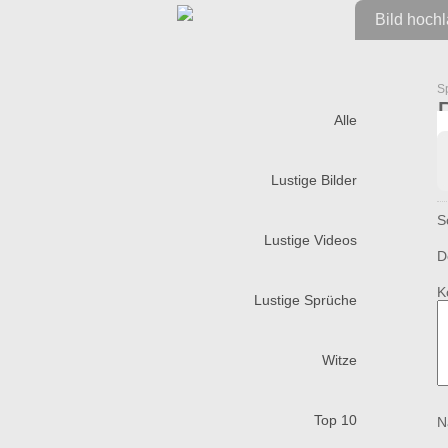
Bild hoch
S
Alle
Lustige Bilder
S
Lustige Videos
D
K
Lustige Sprüche
Witze
Top 10
N