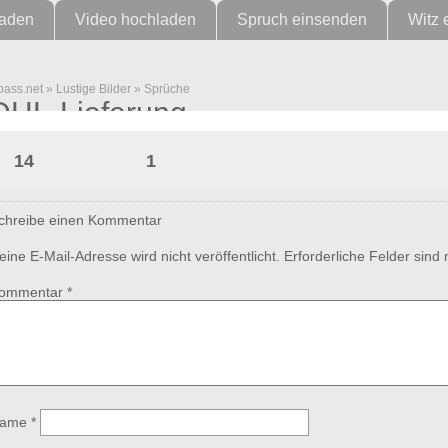
laden
Video hochladen
Spruch einsenden
Witz 
pass.net
»
Lustige Bilder
»
Sprüche
DHL-Lieferung
14
1
chreibe einen Kommentar
eine E-Mail-Adresse wird nicht veröffentlicht.
Erforderliche Felder sind
ommentar
*
ame
*