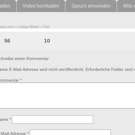
laden
Video hochladen
Spruch einsenden
Witz 
pass.net
»
Lustige Bilder
»
Fail
Die 90 hört sich lecker an…
56
10
chreibe einen Kommentar
eine E-Mail-Adresse wird nicht veröffentlicht.
Erforderliche Felder sind
ommentar
*
ame
*
-Mail-Adresse
*