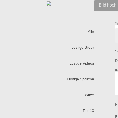
Bild hoch
S
Alle
Lustige Bilder
S
D
Lustige Videos
K
Lustige Sprüche
Witze
N
Top 10
E