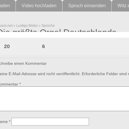
laden
Video hochladen
Spruch einsenden
Witz 
pass.net
»
Lustige Bilder
»
Sprüche
Die größte Orgel Deutschlands
20
6
chreibe einen Kommentar
eine E-Mail-Adresse wird nicht veröffentlicht.
Erforderliche Felder sind
ommentar
*
ame
*