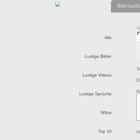
Bild hoch
S
Alle
Lustige Bilder
S
Lustige Videos
D
K
Lustige Sprüche
Witze
Top 10
N