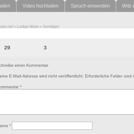
laden
Video hochladen
Spruch einsenden
Witz 
pass.net
»
Lustige Bilder
»
Sonstiges
Du darfst auf meinem Bauch schla
29
3
chreibe einen Kommentar
eine E-Mail-Adresse wird nicht veröffentlicht.
Erforderliche Felder sind
ommentar
*
ame
*