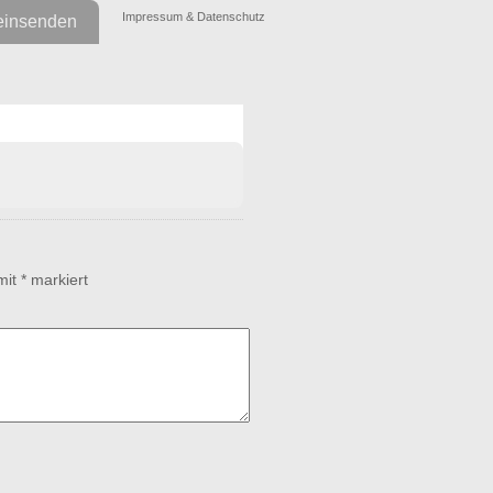
Impressum & Datenschutz
einsenden
fen!
www.nurbilder.com
 mit
*
markiert