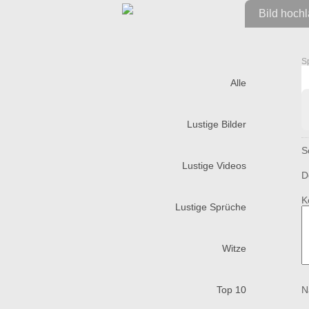
Bild hoch
S
Alle
Lustige Bilder
S
Lustige Videos
D
K
Lustige Sprüche
Witze
Top 10
N