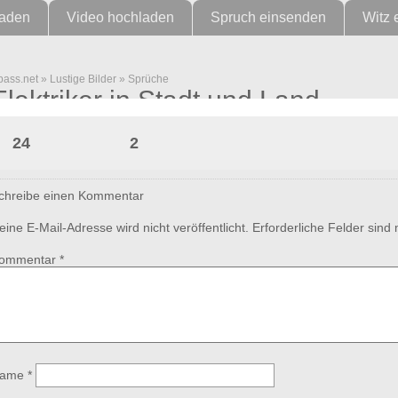
laden
Video hochladen
Spruch einsenden
Witz 
pass.net
»
Lustige Bilder
»
Sprüche
Elektriker in Stadt und Land
24
2
chreibe einen Kommentar
eine E-Mail-Adresse wird nicht veröffentlicht.
Erforderliche Felder sind
ommentar
*
ame
*