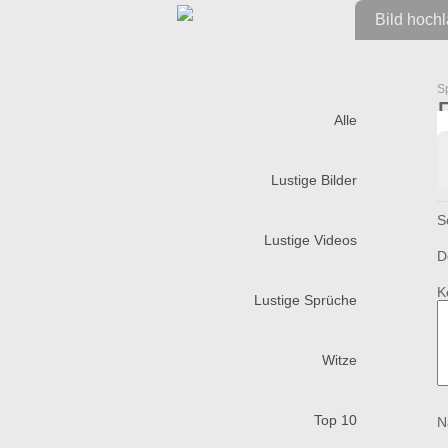
Bild hoch
S
Alle
Lustige Bilder
S
Lustige Videos
D
K
Lustige Sprüche
Witze
Top 10
N