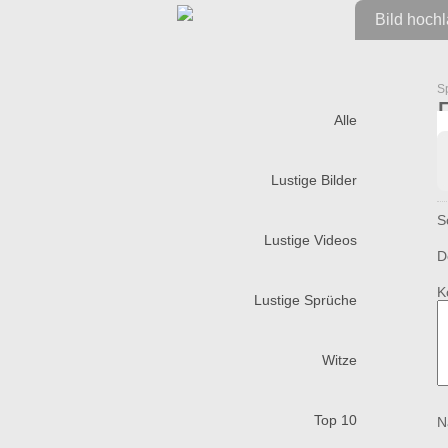
Bild hoch
S
Alle
Lustige Bilder
S
Lustige Videos
D
K
Lustige Sprüche
Witze
Top 10
N