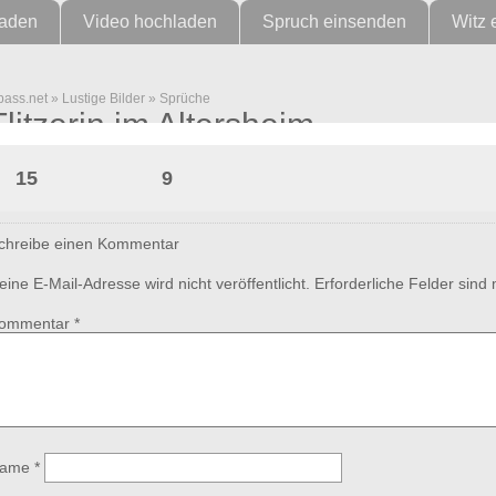
laden
Video hochladen
Spruch einsenden
Witz 
pass.net
»
Lustige Bilder
»
Sprüche
Flitzerin im Altersheim
15
9
chreibe einen Kommentar
eine E-Mail-Adresse wird nicht veröffentlicht.
Erforderliche Felder sind
ommentar
*
ame
*