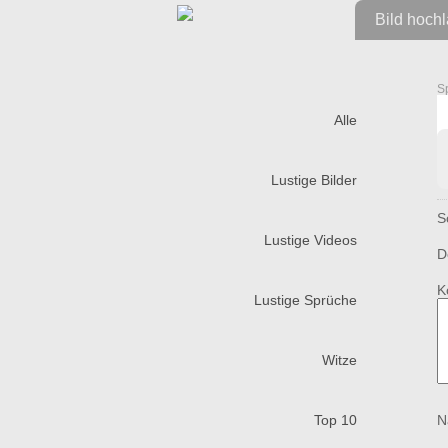
Bild hoch
S
Alle
Lustige Bilder
S
Lustige Videos
D
K
Lustige Sprüche
Witze
Top 10
N