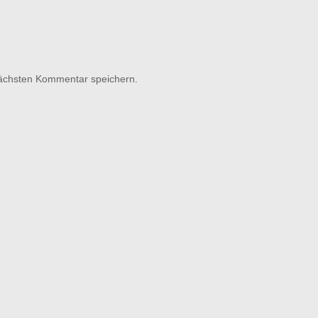
nächsten Kommentar speichern.