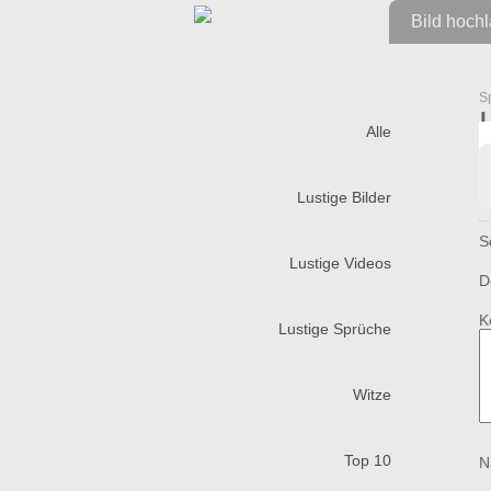
Bild hoch
S
Alle
Lustige Bilder
S
Lustige Videos
D
K
Lustige Sprüche
Witze
Top 10
N