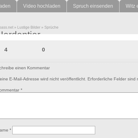
laden
Video hochladen
Spruch einsenden
Witz 
pass.net
»
Lustige Bilder
»
Sprüche
Herdentier
4
0
chreibe einen Kommentar
eine E-Mail-Adresse wird nicht veröffentlicht.
Erforderliche Felder sind
ommentar
*
ame
*