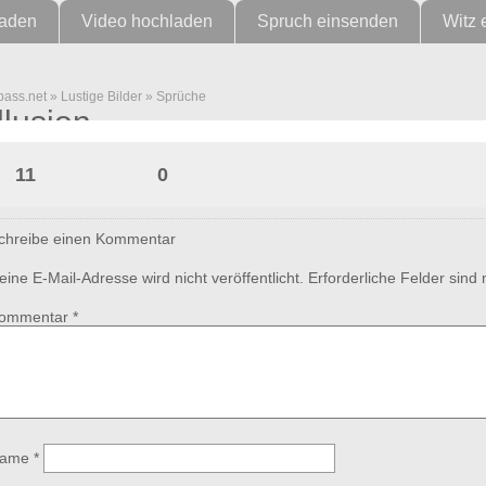
laden
Video hochladen
Spruch einsenden
Witz 
pass.net
»
Lustige Bilder
»
Sprüche
Illusion
11
0
chreibe einen Kommentar
eine E-Mail-Adresse wird nicht veröffentlicht.
Erforderliche Felder sind
ommentar
*
ame
*