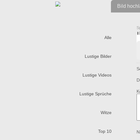
Bild hoch
S
Alle
Lustige Bilder
S
Lustige Videos
D
K
Lustige Sprüche
Witze
Top 10
N