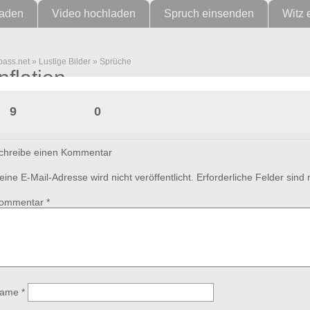
laden
Video hochladen
Spruch einsenden
Witz 
pass.net
»
Lustige Bilder
»
Sprüche
Inflation
9
0
chreibe einen Kommentar
eine E-Mail-Adresse wird nicht veröffentlicht.
Erforderliche Felder sind
ommentar
*
ame
*