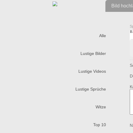
Bild hoch
S
Alle
Lustige Bilder
S
Lustige Videos
D
K
Lustige Sprüche
Witze
Top 10
N