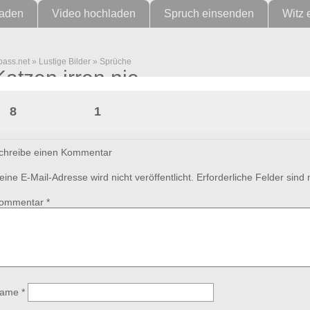
laden
Video hochladen
Spruch einsenden
Witz 
pass.net
»
Lustige Bilder
»
Sprüche
Katzen irren nie
8
1
chreibe einen Kommentar
eine E-Mail-Adresse wird nicht veröffentlicht.
Erforderliche Felder sind
ommentar
*
ame
*