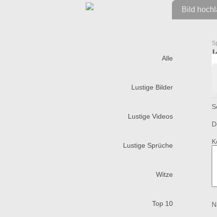
Bild hoch
S
Alle
Lustige Bilder
S
Lustige Videos
D
K
Lustige Sprüche
Witze
Top 10
N