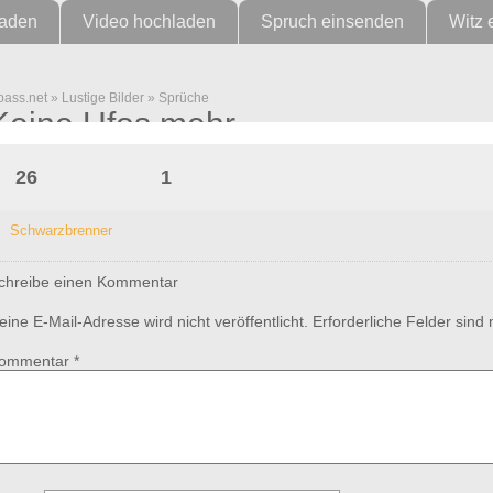
laden
Video hochladen
Spruch einsenden
Witz 
pass.net
»
Lustige Bilder
»
Sprüche
Keine Ufos mehr
26
1
Schwarzbrenner
chreibe einen Kommentar
eine E-Mail-Adresse wird nicht veröffentlicht.
Erforderliche Felder sind
ommentar
*