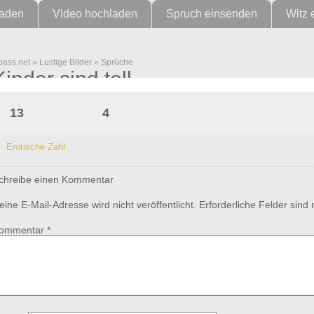
laden
Video hochladen
Spruch einsenden
Witz 
pass.net
»
Lustige Bilder
»
Sprüche
Kinder sind toll…
13
4
Erotische Zahl
chreibe einen Kommentar
eine E-Mail-Adresse wird nicht veröffentlicht.
Erforderliche Felder sind
ommentar
*