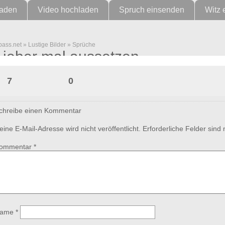
laden
Video hochladen
Spruch einsenden
Witz 
pass.net
»
Lustige Bilder
»
Sprüche
Lieber mal aussetzen
7
0
chreibe einen Kommentar
eine E-Mail-Adresse wird nicht veröffentlicht.
Erforderliche Felder sind
ommentar
*
ame
*