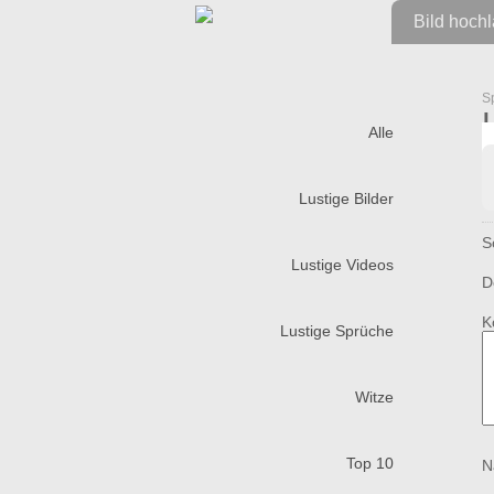
Bild hoch
S
Alle
Lustige Bilder
S
Lustige Videos
D
K
Lustige Sprüche
Witze
Top 10
N