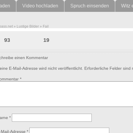
laden
Video hochladen
Spruch einsenden
Witz 
pass.net
»
Lustige Bilder
»
Fail
Lüge
93
19
chreibe einen Kommentar
eine E-Mail-Adresse wird nicht veröffentlicht.
Erforderliche Felder sind
ommentar
*
ame
*
-Mail-Adresse
*