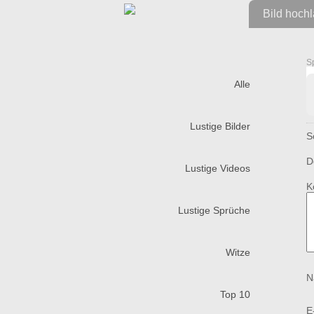
Bild hoch
S
Alle
Lustige Bilder
S
D
Lustige Videos
K
Lustige Sprüche
Witze
N
Top 10
E