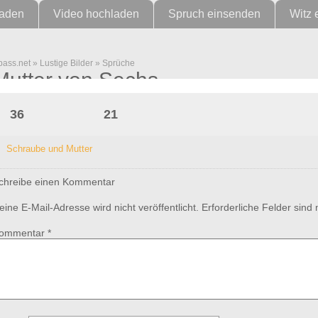
laden
Video hochladen
Spruch einsenden
Witz 
pass.net
»
Lustige Bilder
»
Sprüche
Mutter von Sechs
36
21
Schraube und Mutter
chreibe einen Kommentar
eine E-Mail-Adresse wird nicht veröffentlicht.
Erforderliche Felder sind
ommentar
*