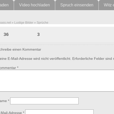
laden
Video hochladen
Spruch einsenden
Witz 
pass.net
»
Lustige Bilder
»
Sprüche
Neue Mitglieder im Biker-Club
36
3
chreibe einen Kommentar
eine E-Mail-Adresse wird nicht veröffentlicht.
Erforderliche Felder sind
ommentar
*
ame
*
-Mail-Adresse
*