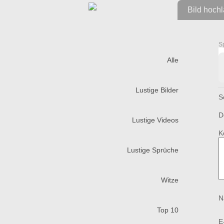
Bild hoch
S
Alle
Lustige Bilder
S
D
Lustige Videos
K
Lustige Sprüche
Witze
N
Top 10
E