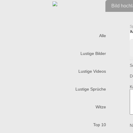
Bild hoch
S
Alle
Lustige Bilder
S
Lustige Videos
D
K
Lustige Sprüche
Witze
Top 10
N