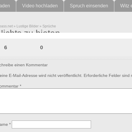
laden
Video hochladen
Spruch einsenden
Witz 
pass.net
»
Lustige Bilder
»
Sprüche
Nichts zu bieten
6
0
chreibe einen Kommentar
eine E-Mail-Adresse wird nicht veröffentlicht.
Erforderliche Felder sind
ommentar
*
ame
*