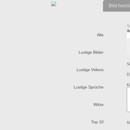
Bild hoch
S
Alle
Lustige Bilder
S
Lustige Videos
D
K
Lustige Sprüche
Witze
Top 10
N