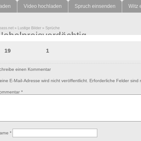
laden
Video hochladen
Spruch einsenden
Witz 
pass.net
»
Lustige Bilder
»
Sprüche
Nobelpreisverdächtig
19
1
chreibe einen Kommentar
eine E-Mail-Adresse wird nicht veröffentlicht.
Erforderliche Felder sind
ommentar
*
ame
*