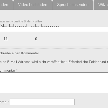
laden
Video hochladen
Spruch einsenden
Witz 
pass.net
»
Lustige Bilder
»
Witze
Ob blond, ob braun…
11
0
chreibe einen Kommentar
eine E-Mail-Adresse wird nicht veröffentlicht.
Erforderliche Felder sind
ommentar
*
ame
*