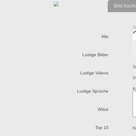
Bild hoch
S
Alle
Lustige Bilder
S
Lustige Videos
D
K
Lustige Sprüche
Witze
Top 10
N