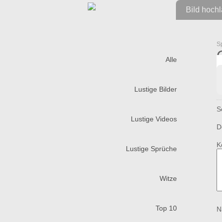
Bild hoch
S
Alle
Lustige Bilder
S
Lustige Videos
D
K
Lustige Sprüche
Witze
Top 10
N