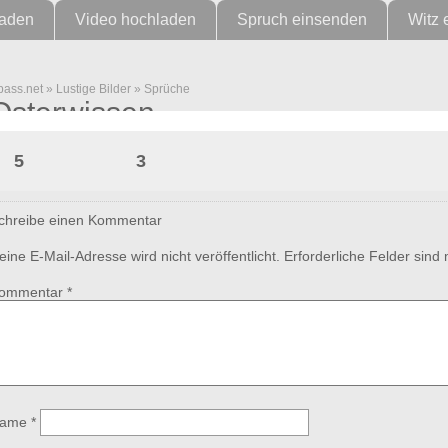
laden
Video hochladen
Spruch einsenden
Witz 
pass.net
»
Lustige Bilder
»
Sprüche
Osterwissen
5
3
chreibe einen Kommentar
eine E-Mail-Adresse wird nicht veröffentlicht.
Erforderliche Felder sind
ommentar
*
ame
*