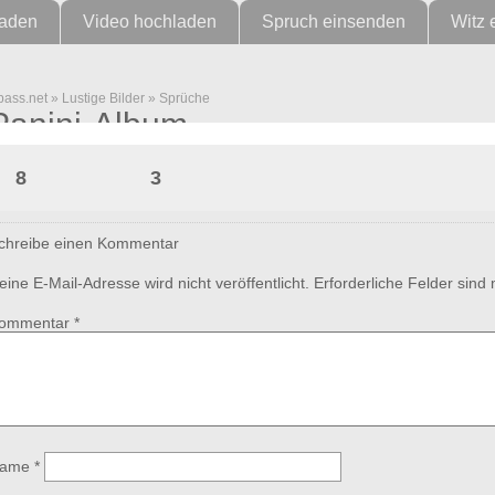
laden
Video hochladen
Spruch einsenden
Witz 
pass.net
»
Lustige Bilder
»
Sprüche
Panini-Album
8
3
chreibe einen Kommentar
eine E-Mail-Adresse wird nicht veröffentlicht.
Erforderliche Felder sind
ommentar
*
ame
*