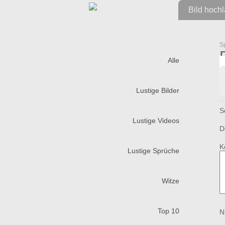
Bild hoch
S
Alle
Lustige Bilder
S
Lustige Videos
D
K
Lustige Sprüche
Witze
Top 10
N