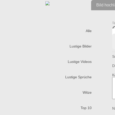
Bild hoch
S
Alle
Lustige Bilder
S
Lustige Videos
D
K
Lustige Sprüche
Witze
Top 10
N