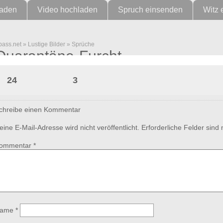
laden
Video hochladen
Spruch einsenden
Witz 
pass.net
»
Lustige Bilder
»
Sprüche
Quarantäne-Furcht
24
3
chreibe einen Kommentar
eine E-Mail-Adresse wird nicht veröffentlicht.
Erforderliche Felder sind
ommentar
*
ame
*