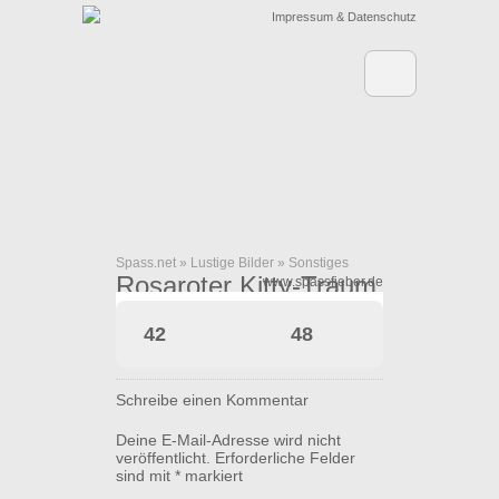
Impressum & Datenschutz
Spass.net
»
Lustige Bilder
»
Sonstiges
Rosaroter Kitty-Traum
www.spassfieber.de
42
48
Schreibe einen Kommentar
Deine E-Mail-Adresse wird nicht
veröffentlicht.
Erforderliche Felder
sind mit
*
markiert