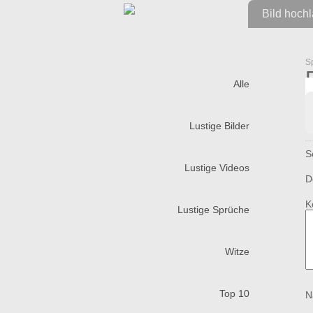
Bild hoch
S
Alle
Lustige Bilder
S
Lustige Videos
D
K
Lustige Sprüche
Witze
Top 10
N