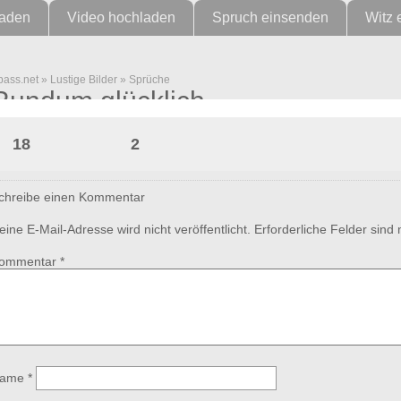
laden
Video hochladen
Spruch einsenden
Witz 
pass.net
»
Lustige Bilder
»
Sprüche
Rundum glücklich
18
2
chreibe einen Kommentar
eine E-Mail-Adresse wird nicht veröffentlicht.
Erforderliche Felder sind
ommentar
*
ame
*