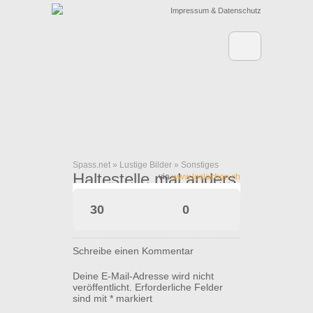
Impressum & Datenschutz
Spass.net
»
Lustige Bilder
»
Sonstiges
Haltestelle mal anders
via
www.loslachen.ch
30
0
Schreibe einen Kommentar
Deine E-Mail-Adresse wird nicht
veröffentlicht.
Erforderliche Felder
sind mit
*
markiert