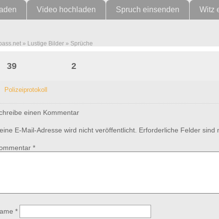
laden
Video hochladen
Spruch einsenden
Witz 
pass.net
»
Lustige Bilder
»
Sprüche
Über den Rand hinaus
39
2
Polizeiprotokoll
chreibe einen Kommentar
eine E-Mail-Adresse wird nicht veröffentlicht.
Erforderliche Felder sind
ommentar
*
ame
*