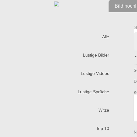
Bild hoch
S
Alle
Lustige Bilder
S
Lustige Videos
D
Lustige Sprüche
K
Witze
Top 10
N