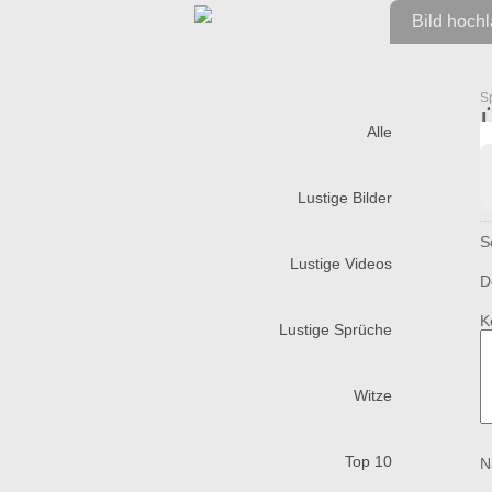
Bild hoch
S
Alle
Lustige Bilder
S
Lustige Videos
D
K
Lustige Sprüche
Witze
Top 10
N