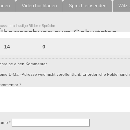
laden
Video hochladen
Spruch einsenden
Witz 
pass.net
»
Lustige Bilder
»
Sprüche
Überraschung zum Geburtstag
14
0
chreibe einen Kommentar
eine E-Mail-Adresse wird nicht veröffentlicht.
Erforderliche Felder sind
ommentar
*
ame
*