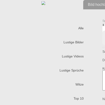
Bild hoch
S
Alle
Lustige Bilder
S
Lustige Videos
D
K
Lustige Sprüche
Witze
Top 10
N