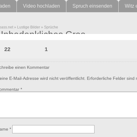
laden
Video hochladen
Spruch einsenden
Witz 
pass.net
»
Lustige Bilder
»
Sprüche
Unbedenkliches Gras
22
1
chreibe einen Kommentar
eine E-Mail-Adresse wird nicht veröffentlicht.
Erforderliche Felder sind
ommentar
*
ame
*