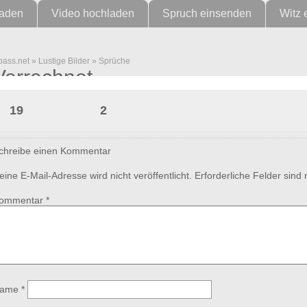
laden
Video hochladen
Spruch einsenden
Witz 
pass.net
»
Lustige Bilder
»
Sprüche
Verrechnet
19
2
chreibe einen Kommentar
eine E-Mail-Adresse wird nicht veröffentlicht.
Erforderliche Felder sind
ommentar
*
ame
*