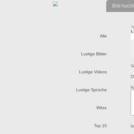
Bild hoch
S
Alle
Lustige Bilder
S
Lustige Videos
D
K
Lustige Sprüche
Witze
Top 10
N