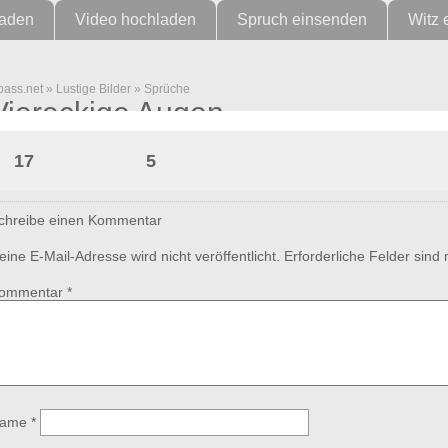
laden
Video hochladen
Spruch einsenden
Witz 
pass.net
»
Lustige Bilder
»
Sprüche
Viereckige Augen
17
5
chreibe einen Kommentar
eine E-Mail-Adresse wird nicht veröffentlicht.
Erforderliche Felder sind
ommentar
*
ame
*