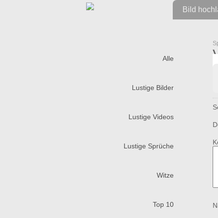
Bild hoch
S
Alle
Lustige Bilder
S
Lustige Videos
D
K
Lustige Sprüche
Witze
Top 10
N