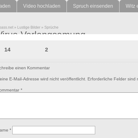
laden
Video hochladen
Spruch einsenden
Witz 
pass.net
»
Lustige Bilder
»
Sprüche
Virus-Verlangsamung
14
2
chreibe einen Kommentar
eine E-Mail-Adresse wird nicht veröffentlicht.
Erforderliche Felder sind
ommentar
*
ame
*