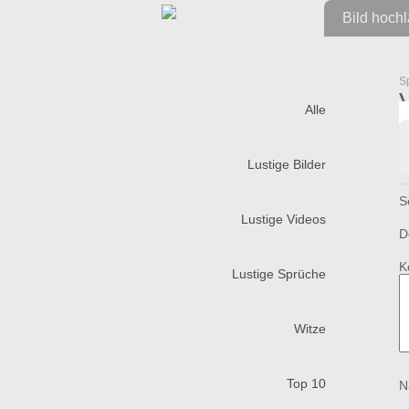
Bild hoch
S
Alle
Lustige Bilder
S
Lustige Videos
D
K
Lustige Sprüche
Witze
Top 10
N