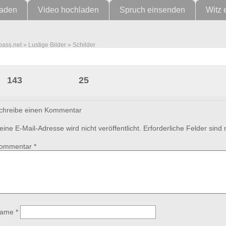
laden
Video hochladen
Spruch einsenden
Witz 
pass.net
»
Lustige Bilder
»
Schilder
Vorsicht Krokodil!
143
25
chreibe einen Kommentar
eine E-Mail-Adresse wird nicht veröffentlicht.
Erforderliche Felder sind
ommentar
*
ame
*