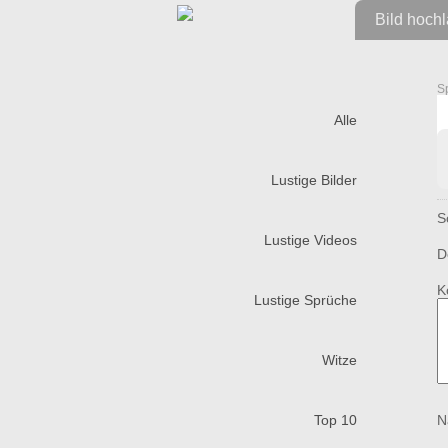
Bild hoch
S
Alle
Lustige Bilder
S
Lustige Videos
D
K
Lustige Sprüche
Witze
Top 10
N