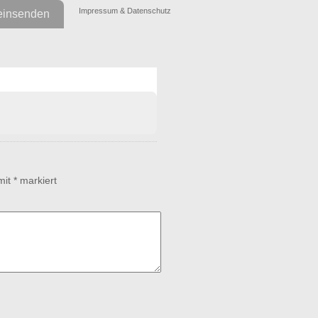
Impressum & Datenschutz
einsenden
www.lustigebilder.org
 mit
*
markiert