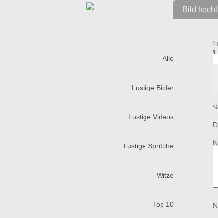
Bild hoch
S
Alle
Lustige Bilder
S
Lustige Videos
D
K
Lustige Sprüche
Witze
Top 10
N