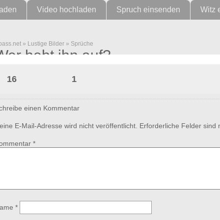
laden
Video hochladen
Spruch einsenden
Witz 
pass.net
»
Lustige Bilder
»
Sprüche
Wer hebt ihn auf?
16
1
chreibe einen Kommentar
eine E-Mail-Adresse wird nicht veröffentlicht.
Erforderliche Felder sind
ommentar
*
ame
*