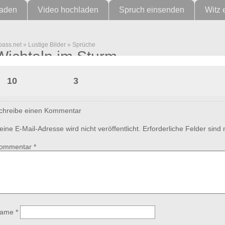
laden
Video hochladen
Spruch einsenden
Witz 
pass.net
»
Lustige Bilder
»
Sprüche
Wichteln im Sturm
10
3
chreibe einen Kommentar
eine E-Mail-Adresse wird nicht veröffentlicht.
Erforderliche Felder sind
ommentar
*
ame
*