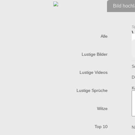
Bild hoch
S
Alle
Lustige Bilder
S
Lustige Videos
D
K
Lustige Sprüche
Witze
Top 10
N