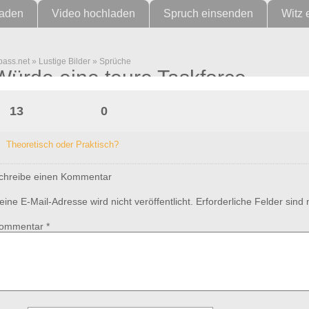
laden
Video hochladen
Spruch einsenden
Witz 
pass.net
»
Lustige Bilder
»
Sprüche
Würde eine teure Taskforce…
13
0
Theoretisch oder Praktisch?
chreibe einen Kommentar
eine E-Mail-Adresse wird nicht veröffentlicht.
Erforderliche Felder sind
ommentar
*