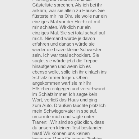
Gästeliste sprechen. Als ich bei ihr
ankam, war sie allein zu Hause. Sie
flüsterte mir ins Ohr, sie wolle nur ein
einziges Mal vor der Hochzeit mit
mir schlafen. Wirklich nur ein
einziges Mal. Sie sei total scharf auf
mich. Niemand würde je davon
erfahren und danach würde sie
wieder die brave kleine Schwester
sein. Ich war total schockiert. Sie
sagte, sie würde jetzt die Treppe
hinaufgehen und wenn ich es
ebenso wolle, solle ich ihr einfach ins
Schlafzimmer folgen. Oben
angekommen warf sie mir ihr
Höschen entgegen und verschwand
im Schlafzimmer. Ich sagte kein
Wort, verließ das Haus und ging
zum Auto. Draußen tauchte plötzlich
mein Schwiegervater in spe auf,
umarmte mich und sagte unter
Tränen: „Wir sind so glücklich, dass
du unseren kleinen Test bestanden
hast! Wir können uns keinen
besseren Mann für unsere Tochter