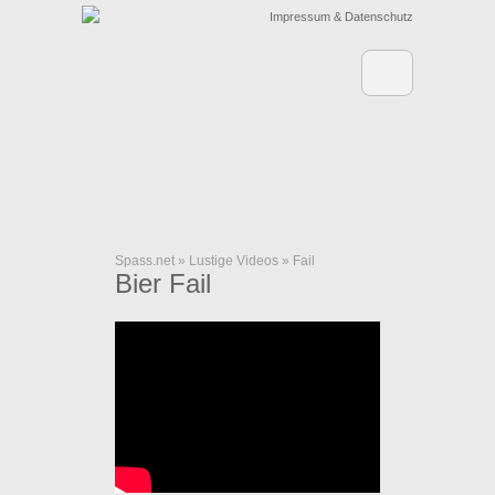
Impressum & Datenschutz
Spass.net
»
Lustige Videos
»
Fail
Bier Fail