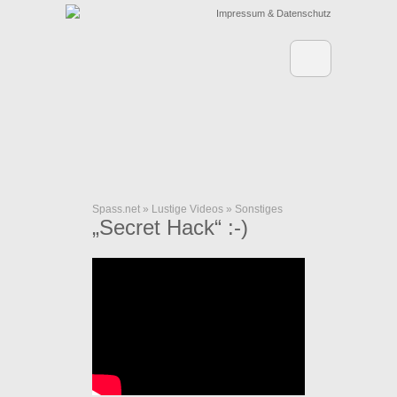
Impressum & Datenschutz
Spass.net
»
Lustige Videos
»
Sonstiges
„Secret Hack“ :-)